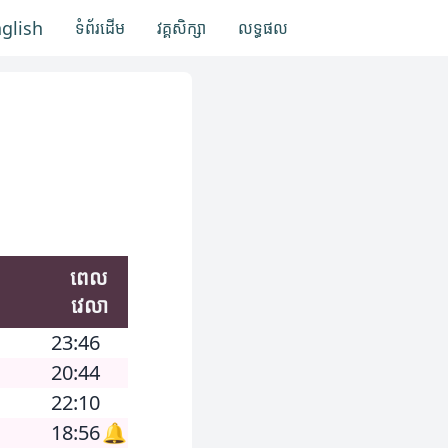
nglish
ទំព័រដើម
វគ្គសិក្សា
លទ្ធផល
ពេល
វេលា
23:46
20:44
22:10
18:56
🔔