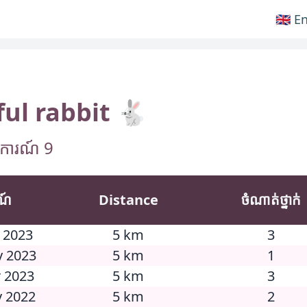
🇬🇧 E
ul rabbit 🐇
្តិការណ៍ 9
រណ៍
Distance
ចំណាត់ថ្នាក់
n 2023
5 km
3
y 2023
5 km
1
r 2023
5 km
3
v 2022
5 km
2