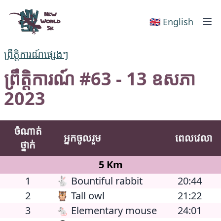
New World 5k
🇬🇧 English
ព្រឹត្តិការណ៍ផ្សេងៗ
ព្រឹត្តិការណ៍ #63 - 13 ឧសភា
2023
ចំណាត់
អ្នកចូលរួម
ពេលវេលា
ថ្នាក់
5 Km
1
🐇 Bountiful rabbit
20:44
2
🦉 Tall owl
21:22
3
🐁 Elementary mouse
24:01