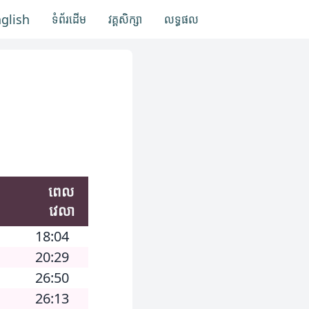
nglish
ទំព័រដើម
វគ្គសិក្សា
លទ្ធផល
ពេល
វេលា
18:04
20:29
26:50
26:13