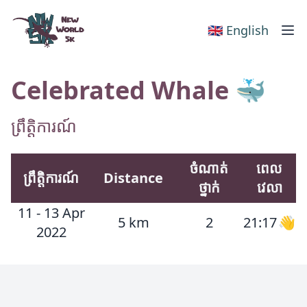
New World 5k
🇬🇧 English
Celebrated Whale 🐳
ព្រឹត្តិការណ៍
ចំណាត់
ពេល
ព្រឹត្តិការណ៍
Distance
ថ្នាក់
វេលា
11 - 13 Apr
5 km
2
21:17
👋
2022