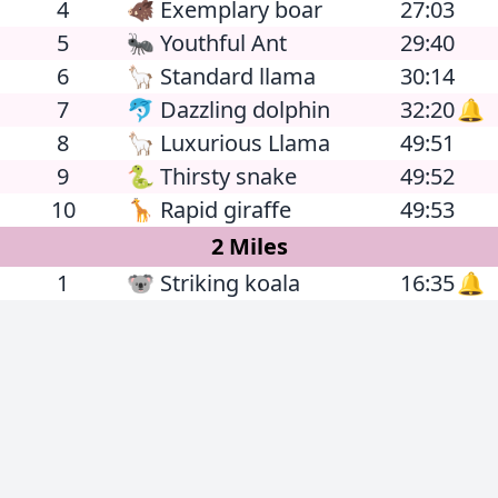
4
🐗 Exemplary boar
27:03
5
🐜 Youthful Ant
29:40
6
🦙 Standard llama
30:14
7
🐬 Dazzling dolphin
32:20
🔔
8
🦙 Luxurious Llama
49:51
9
🐍 Thirsty snake
49:52
10
🦒 Rapid giraffe
49:53
2 Miles
1
🐨 Striking koala
16:35
🔔