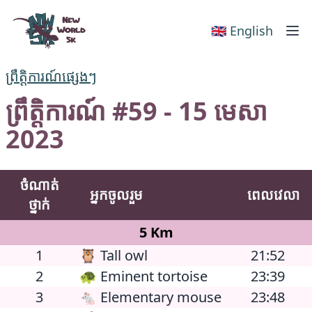
New World 5k
🇬🇧 English
ព្រឹត្តិការណ៍ផ្សេងៗ
ព្រឹត្តិការណ៍ #59 - 15 មេសា
2023
ចំណាត់
អ្នកចូលរួម
ពេលវេលា
ថ្នាក់
5 Km
1
🦉 Tall owl
21:52
2
🐢 Eminent tortoise
23:39
3
🐁 Elementary mouse
23:48