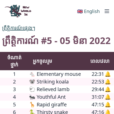
New World 5k
🇬🇧 English
ព្រឹត្តិការណ៍ផ្សេងៗ
ព្រឹត្តិការណ៍ #5 - 05 មិនា 2022
ចំណាត់
អ្នកចូលរួម
ពេលវេលា
ថ្នាក់
1
🐁 Elementary mouse
22:31
🔔
2
🐨 Striking koala
22:53
🔔
3
🐑 Relieved lamb
29:44
🔔
4
🐜 Youthful Ant
31:07
🔔
5
🦒 Rapid giraffe
47:15
🔔
6
🐍 Thirsty snake
47:16
🔔