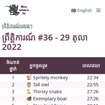
New World 5k
🇬🇧 English
ព្រឹត្តិការណ៍ផ្សេងៗ
ព្រឹត្តិការណ៍ #36 - 29 តុលា
2022
ចំណាត់
អ្នកចូលរួម
ពេលវេលា
ថ្នាក់
1
🐒 Spritely monkey
22:34
2
🦉 Tall owl
22:55
3
🐍 Thirsty snake
27:26
3
🐗 Exemplary boar
27:26