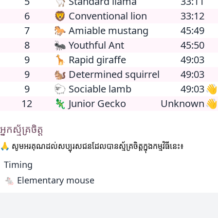
5
🦙 Standard llama
33:11
6
🦁 Conventional lion
33:12
7
🐎 Amiable mustang
45:49
8
🐜 Youthful Ant
45:50
9
🦒 Rapid giraffe
49:03
9
🐿 Determined squirrel
49:03
9
🐑 Sociable lamb
49:03
👋
12
🦎 Junior Gecko
Unknown
👋
អ្នកស្ម័គ្រចិត្ត
🙏 សូមអរគុណដល់សប្បុរសជនដែលបានស្ម័គ្រចិត្តក្នុងកម្មវិធីនេះ៖
Timing
🐁 Elementary mouse