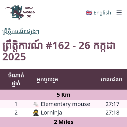
New World 5k
🇬🇧 English
ព្រឹត្តិការណ៍ផ្សេងៗ
ព្រឹត្តិការណ៍ #162 - 26 កក្កដា
2025
ចំណាត់
អ្នកចូលរួម
ពេលវេលា
ថ្នាក់
5 Km
1
🐁 Elementary mouse
27:17
2
🥷 Lorninja
27:18
2 Miles